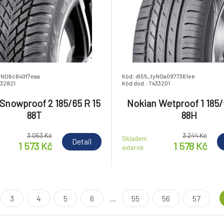
tyNO6c640f7eaa
Kód: i655_tyNOa0977361ee
432821
Kód dod.: T433201
Snowproof 2 185/65 R 15
Nokian Wetproof 1 185/
88T
88H
3 053 Kč
3 244 Kč
Skladem
Detail
1 573 Kč
1 578 Kč
externě
3
4
5
6
...
55
56
57