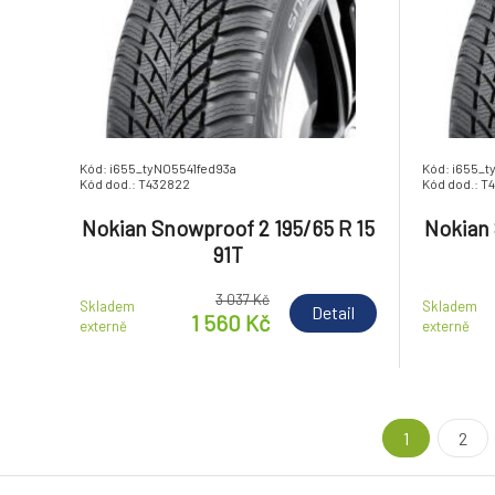
Kód: i655_tyNO5541fed93a
Kód: i655_
Kód dod.: T432822
Kód dod.: T
Nokian Snowproof 2 195/65 R 15
Nokian 
91T
3 037 Kč
Skladem
Skladem
Detail
1 560 Kč
externě
externě
1
2