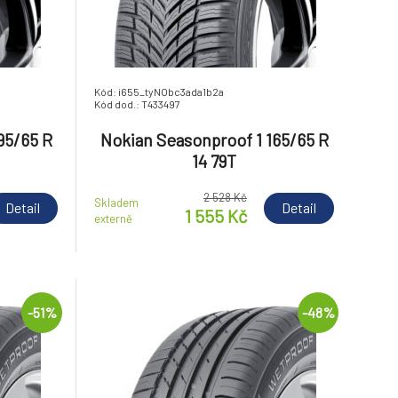
Kód: i655_tyNObc3ada1b2a
Kód dod.: T433497
95/65 R
Nokian Seasonproof 1 165/65 R
14 79T
2 528 Kč
Skladem
Detail
Detail
1 555 Kč
externě
-51%
-48%