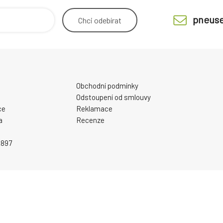
pneuse
Chci
odebírat
Obchodní podmínky
Odstoupení od smlouvy
ce
Reklamace
a
Recenze
2897