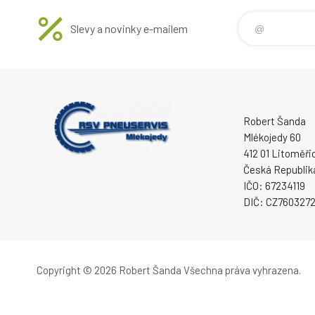
Slevy a novinky e-mailem
Robert Šanda
Mlékojedy 60
412 01 Litoměři
Česká Republik
IČO: 67234119
DIČ: CZ760327
Copyright © 2026 Robert Šanda
Všechna práva vyhrazena.