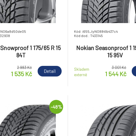
tyNO6a8d50de05
Kód: i655_tyNO8841b437c4
432938
Kód dod.: T433145
Snowproof 1 175/65 R 15
Nokian Seasonproof 1 1
84T
15 95V
2 983 Kč
3 001 Kč
Skladem
Detail
1 535 Kč
1 544 Kč
externě
-48%