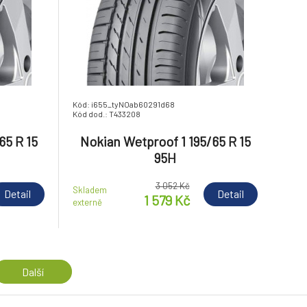
Kód: i655_tyNOab60291d68
Kód dod.: T433208
65 R 15
Nokian Wetproof 1 195/65 R 15
95H
3 052 Kč
Skladem
Detail
Detail
1 579 Kč
externě
Další