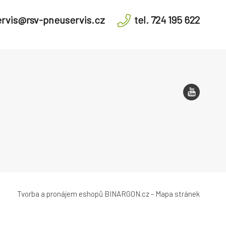
rvis@rsv-pneuservis.cz
tel. 724 195 622
Tvorba a pronájem eshopů
BINARGON.cz
-
Mapa stránek