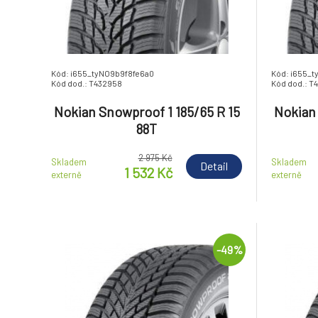
Kód: i655_tyNO9b9f8fe6a0
Kód: i655_
Kód dod.: T432958
Kód dod.: T
Nokian Snowproof 1 185/65 R 15
Nokian 
88T
2 975 Kč
Skladem
Skladem
Detail
1 532 Kč
externě
externě
-49%