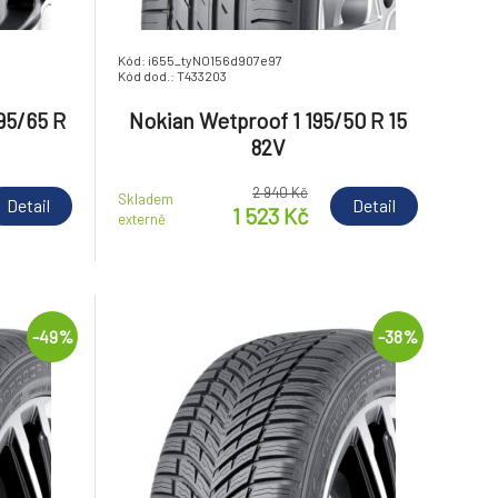
Kód: i655_tyNO156d907e97
Kód dod.: T433203
95/65 R
Nokian Wetproof 1 195/50 R 15
82V
2 940 Kč
Skladem
Detail
Detail
1 523 Kč
externě
-49%
-38%