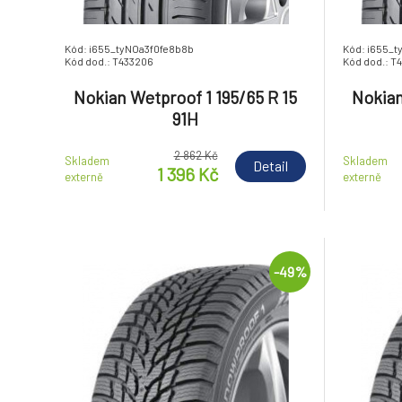
Kód: i655_tyNOa3f0fe8b8b
Kód: i655_
Kód dod.: T433206
Kód dod.: T
Nokian Wetproof 1 195/65 R 15
Nokian
91H
2 862 Kč
Skladem
Skladem
Detail
1 396 Kč
externě
externě
-49%