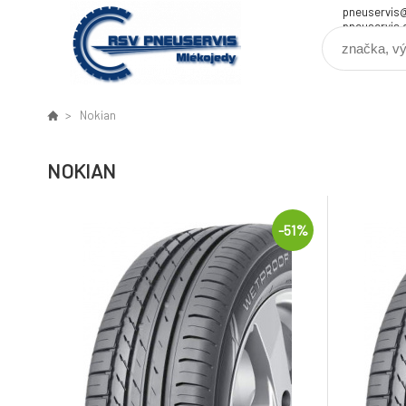
pneuservis
pneuservis.
Nokian
NOKIAN
-51%