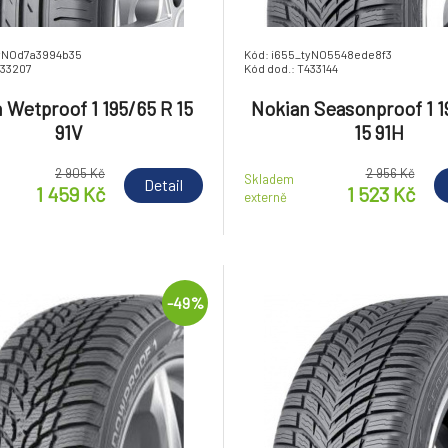
tyNOd7a3994b35
Kód: i655_tyNO5548ede8f3
433207
Kód dod.: T433144
 Wetproof 1 195/65 R 15
Nokian Seasonproof 1 1
91V
15 91H
2 905 Kč
2 956 Kč
Skladem
Detail
1 459 Kč
1 523 Kč
externě
-49%