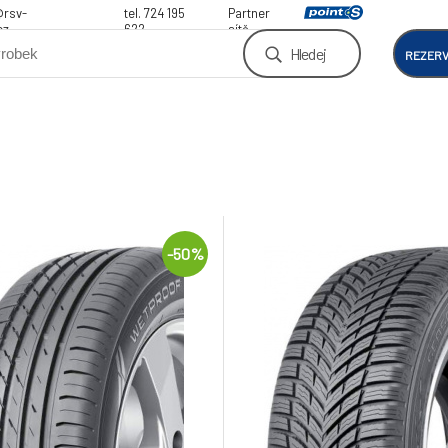
@rsv-
tel. 724 195
Partner
cz
622
sítě
Hledej
REZER
-50%