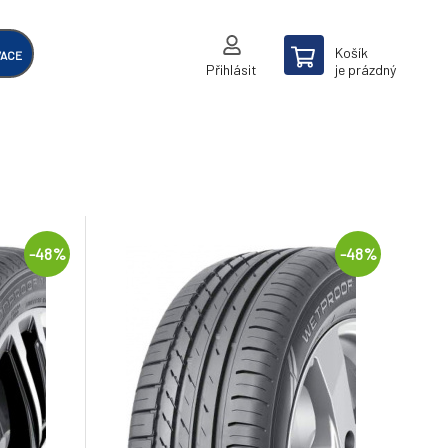
Košík
VACE
Přihlásit
je prázdný
-48%
-48%