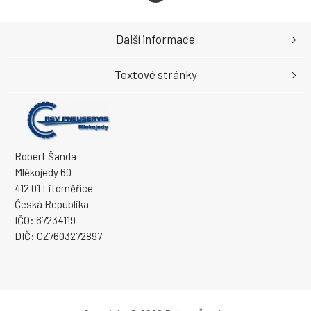
Další informace
Textové stránky
Robert Šanda
Mlékojedy 60
412 01 Litoměřice
Česká Republika
IČO: 67234119
DIČ: CZ7603272897