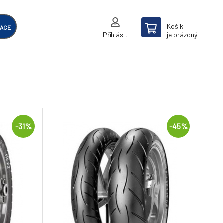
Košík
VACE
Přihlásit
je prázdný
-31%
-45%