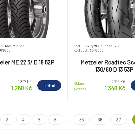
tyME1dc679c6ad
Kód: i655_tyME6c6b37e020
609800
Kód dod.: 3846000
eler ME 22 3/ D 18 52P
Metzeler Roadtec Sc
130/60 D 13 53P
1 897 Kč
2 713 Kč
Skladem
Detail
1 268 Kč
1 348 Kč
externě
3
4
5
6
...
35
36
37