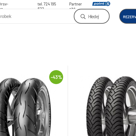
@rsv-
tel. 724 195
Partner
cz
622
sítě
Hledej
REZER
-43%