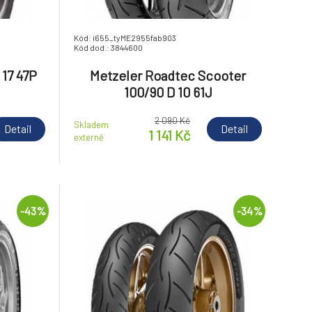
Kód: i655_tyME2955fab903
Kód dod.: 3844600
 17 47P
Metzeler Roadtec Scooter
100/90 D 10 61J
2 090 Kč
Skladem
Detail
Detail
1 141 Kč
externě
-43%
-34%