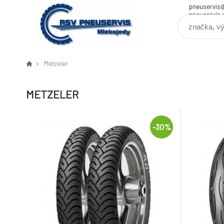
pneuservis
pneuservis.
Metzeler
METZELER
-30%