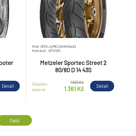
Kód: i655_tyMEc5b4140ad2
Kód dod.: 4172100
ooter
Metzeler Sportec Street 2
80/80 D 14 43S
1 601 Kč
Skladem
Detail
Detail
1 361 Kč
externě
Další