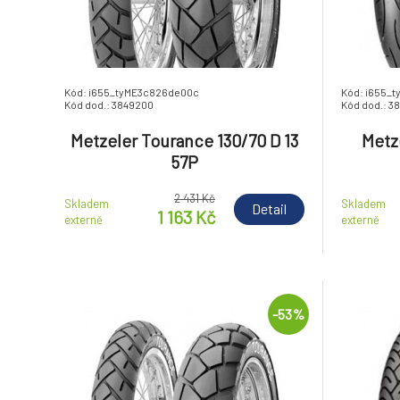
Kód: i655_tyME3c826de00c
Kód: i655_
Kód dod.: 3849200
Kód dod.: 3
Metzeler Tourance 130/70 D 13
Metz
57P
2 431 Kč
Skladem
Skladem
Detail
1 163 Kč
externě
externě
-53%