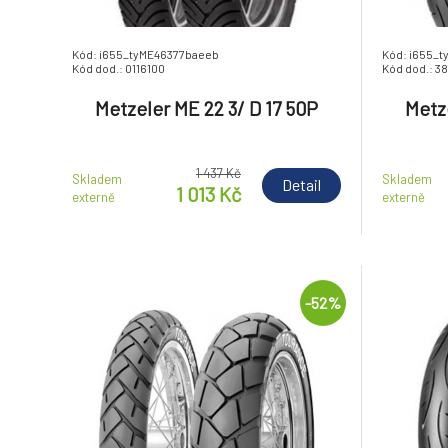
Kód: i655_tyME46377baeeb
Kód: i655_
Kód dod.: 0116100
Kód dod.: 3
Metzeler ME 22 3/ D 17 50P
Metz
1 437 Kč
Skladem
Skladem
Detail
1 013 Kč
externě
externě
-52%