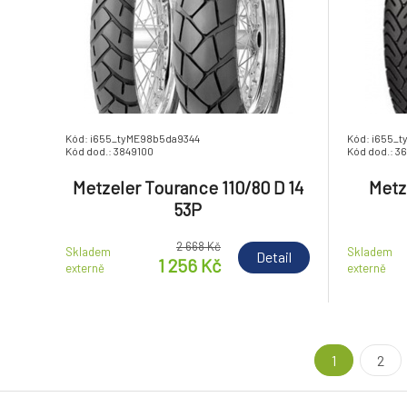
Kód: i655_tyME98b5da9344
Kód: i655_
Kód dod.: 3849100
Kód dod.: 3
Metzeler Tourance 110/80 D 14
Metz
53P
2 668 Kč
Skladem
Skladem
Detail
1 256 Kč
externě
externě
1
2