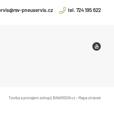
rvis@rsv-pneuservis.cz
tel. 724 195 622
Tvorba a pronájem eshopů
BINARGON.cz
-
Mapa stránek