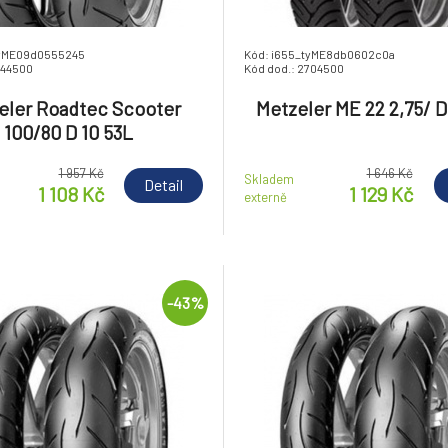
tyME09d0555245
Kód: i655_tyME8db0602c0a
844500
Kód dod.: 2704500
eler Roadtec Scooter
Metzeler ME 22 2,75/ D
100/80 D 10 53L
1 957 Kč
1 646 Kč
Skladem
Detail
1 108 Kč
1 129 Kč
externě
-43%