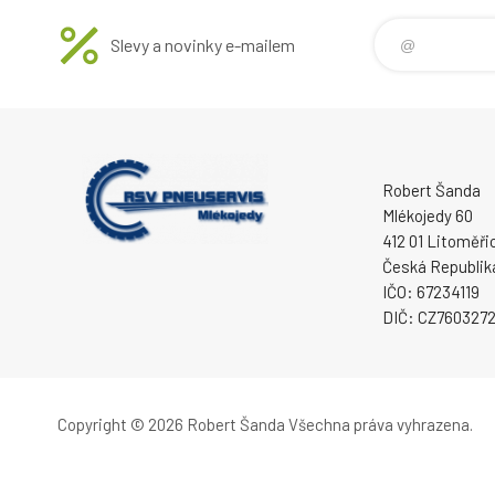
Slevy a novinky e-mailem
Robert Šanda
Mlékojedy 60
412 01 Litoměři
Česká Republik
IČO: 67234119
DIČ: CZ760327
Copyright © 2026 Robert Šanda
Všechna práva vyhrazena.