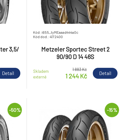
Kód: i655_tyMEaaad444a0c
Kód dod.: 4172400
er 3,5/
Metzeler Sportec Street 2
90/90 D 14 46S
1 883 Kč
Skladem
Detail
Detail
1 244 Kč
externě
-50%
-15%