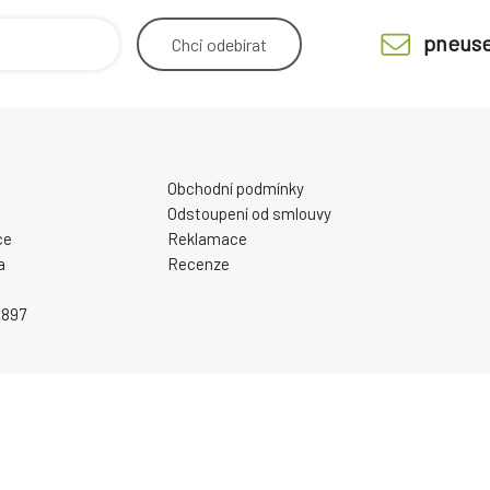
pneuse
Chci
odebírat
Obchodní podmínky
Odstoupení od smlouvy
ce
Reklamace
a
Recenze
2897