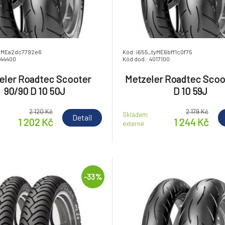
tyMEa2dc7792e6
Kód: i655_tyME6bff1c0f75
844400
Kód dod.: 4017100
eler Roadtec Scooter
Metzeler Roadtec Scoot
90/90 D 10 50J
D 10 59J
2 120 Kč
2 179 Kč
Skladem
Detail
1 202 Kč
1 244 Kč
externě
-33%