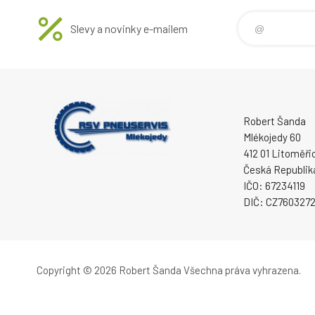
Slevy a novinky e-mailem
Robert Šanda
Mlékojedy 60
412 01 Litoměři
Česká Republik
IČO: 67234119
DIČ: CZ760327
Copyright © 2026 Robert Šanda
Všechna práva vyhrazena.