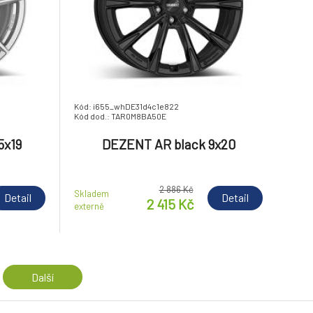
Kód: i655_whDE31d4c1e822
Kód dod.: TAR0M8BA50E
5x19
DEZENT AR black 9x20
2 886 Kč
Skladem
Detail
Detail
2 415 Kč
externě
Další