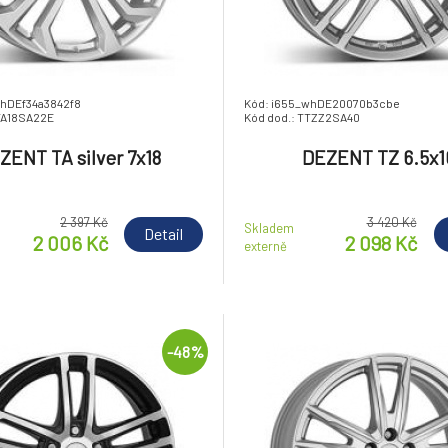
whDEf34a3842f8
Kód: i655_whDE20070b3cbe
TA18SA22E
Kód dod.: TTZZ2SA40
ZENT TA silver 7x18
DEZENT TZ 6.5x1
2 397 Kč
3 420 Kč
Skladem
Detail
2 006 Kč
2 098 Kč
externě
-48%