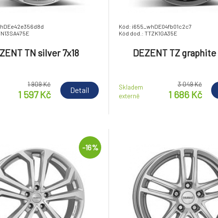
whDEe42e356d8d
Kód: i655_whDE04fb01c2c7
TN13SA475E
Kód dod.: TTZK1GA35E
ZENT TN silver 7x18
DEZENT TZ graphite 
1 909 Kč
3 049 Kč
Skladem
Detail
1 597 Kč
1 686 Kč
externě
-16%