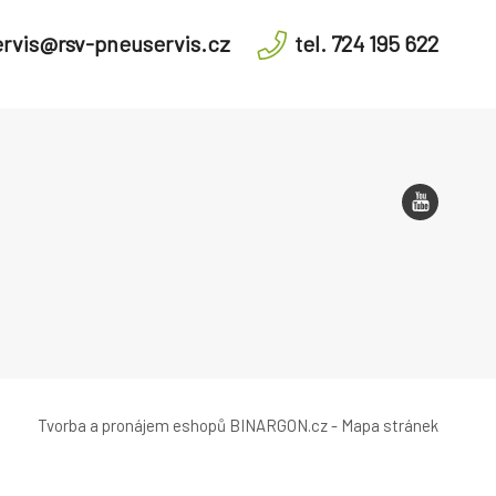
rvis@rsv-pneuservis.cz
tel. 724 195 622
Tvorba a pronájem eshopů
BINARGON.cz
-
Mapa stránek