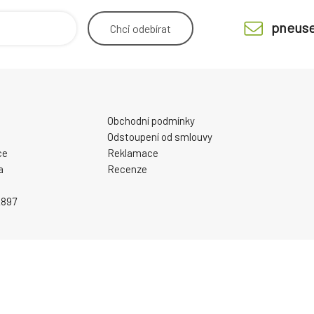
pneuse
Chci
odebírat
Obchodní podmínky
Odstoupení od smlouvy
ce
Reklamace
a
Recenze
2897