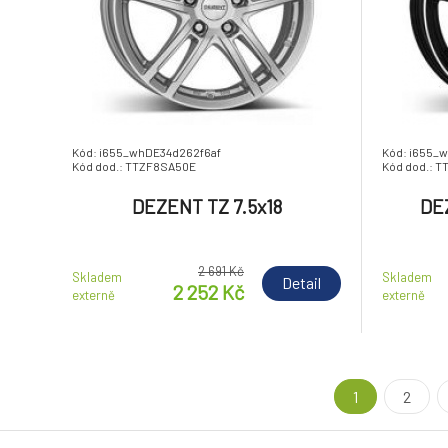
Kód: i655_whDE34d262f6af
Kód: i655_
Kód dod.: TTZF8SA50E
Kód dod.: 
DEZENT TZ 7.5x18
DEZ
2 691 Kč
Skladem
Skladem
Detail
2 252 Kč
externě
externě
1
2