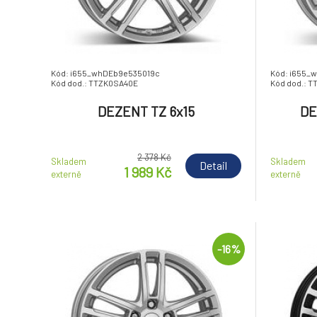
Kód: i655_whDEb9e535019c
Kód: i655_
Kód dod.: TTZK0SA40E
Kód dod.: T
DEZENT TZ 6x15
DE
2 378 Kč
Skladem
Skladem
Detail
1 989 Kč
externě
externě
-16%