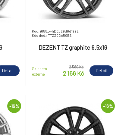
Kód: i655_whDEc29d6d1992
Kód dod.: TTZZ0GA50ES
6
DEZENT TZ graphite 6.5x16
2 589 Kč
Skladem
Detail
Detail
2 166 Kč
externě
-16%
-16%