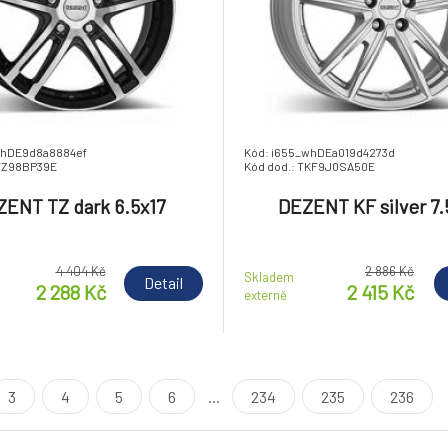
whDE9d8a8884ef
Kód: i655_whDEa019d4273d
TTZ98BP39E
Kód dod.: TKF9J0SA50E
ENT TZ dark 6.5x17
DEZENT KF silver 7.
4 404 Kč
2 886 Kč
Skladem
Detail
2 288 Kč
2 415 Kč
externě
3
4
5
6
...
234
235
236