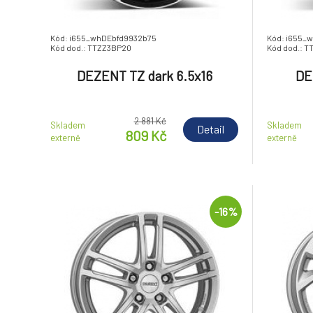
Kód: i655_whDEbfd9932b75
Kód: i655_
Kód dod.: TTZZ3BP20
Kód dod.: T
DEZENT TZ dark 6.5x16
DE
2 881 Kč
Skladem
Skladem
Detail
809 Kč
externě
externě
-16%