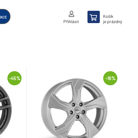
Košík
VACE
Přihlásit
je prázdný
-45%
-16%