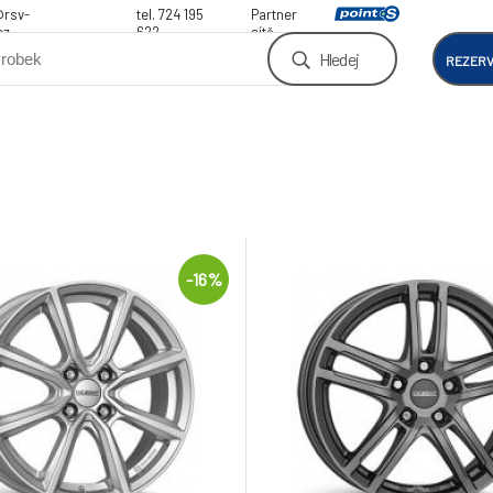
@rsv-
tel. 724 195
Partner
cz
622
sítě
Hledej
REZER
-16%