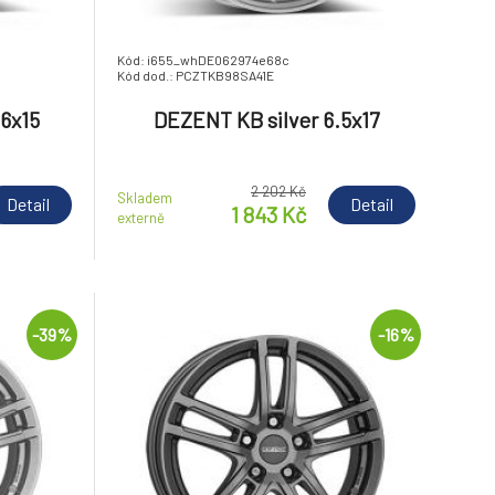
Kód: i655_whDE062974e68c
Kód dod.: PCZTKB98SA41E
6x15
DEZENT KB silver 6.5x17
2 202 Kč
Skladem
Detail
Detail
1 843 Kč
externě
-39%
-16%