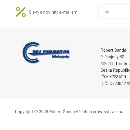
Slevy a novinky e-mailem
Robert Šanda
Mlékojedy 60
412 01 Litoměři
Česká Republik
IČO: 67234119
DIČ: CZ760327
Copyright © 2026 Robert Šanda
Všechna práva vyhrazena.