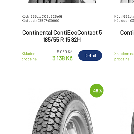
Kód: i655_tyCO2b626e9f
Kód: i655_
Kód dod.: 03507430000
Kód dod.: 0
Continental ContiEcoContact 5
Conti
185/55 R 15 82H
5 060 Kč
Skladem na
Skladem n
Detail
3 138 Kč
prodejně
prodejně
-48%