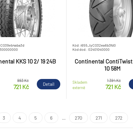
tyCO39eb4aba3d
Kód: i655_tyCO32ea6b3fd0
1300000000
Kód dod.: 02401040000
nental KKS 10 2/ 19 24B
Continental ContiTwist
10 58M
993 Kč
1 394 Kč
Skladem
Detail
721 Kč
721 Kč
externě
3
4
5
6
...
270
271
272