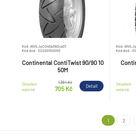
Kód: i655_tyCO45b363ca37
Kód: i655_
Kód dod.: 02200150000
Kód dod.: 0
Continental ContiTwist 90/90 10
Conti
50M
1 364 Kč
Skladem
Skladem
Detail
705 Kč
externě
externě
1
2