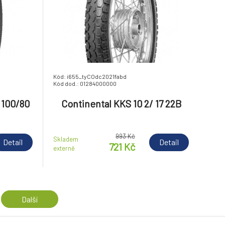
Kód: i655_tyCOdc2021fabd
Kód dod.: 01284000000
 100/80
Continental KKS 10 2/ 17 22B
993 Kč
Skladem
Detail
Detail
721 Kč
externě
Další