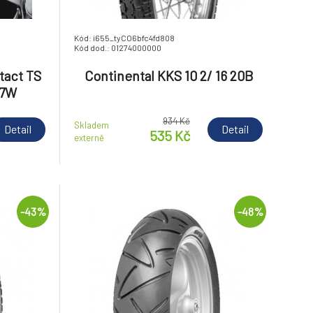
Kód: i655_tyCO6bfc4fd808
Kód dod.: 01274000000
tact TS
Continental KKS 10 2/ 16 20B
97W
934 Kč
Skladem
Detail
Detail
535 Kč
externě
-43%
-48%