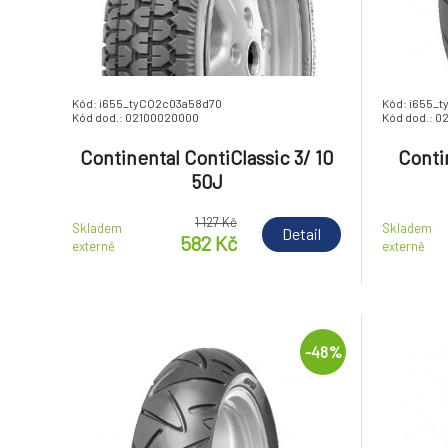
Kód: i655_tyCO2c03a58d70
Kód: i655_t
Kód dod.: 02100020000
Kód dod.: 0
Continental ContiClassic 3/ 10
Conti
50J
1 127 Kč
Skladem
Skladem
Detail
582 Kč
externě
externě
-48%