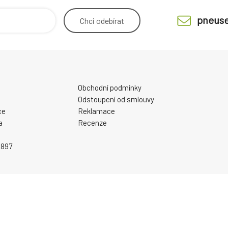
pneuse
Chci
odebírat
Obchodní podmínky
Odstoupení od smlouvy
ce
Reklamace
a
Recenze
2897