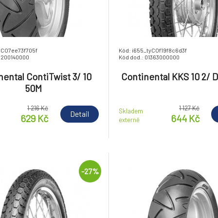
yCO7ee73f705f
Kód: i655_tyCOf19f8c6d3f
2200140000
Kód dod.: 01363000000
nental ContiTwist 3/ 10
Continental KKS 10 2/ D
50M
1 216 Kč
1 127 Kč
Skladem
Detail
629 Kč
644 Kč
externě
-27%