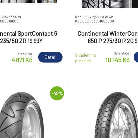
tyCOf4ddc48b
Kód: i655_tyCO611a04b1
3586610000
Kód dod.: 03551650000
nental SportContact 6
Continental WinterCon
235/50 ZR 19 99Y
850 P 275/30 R 20 
7 975 Kč
16 216 Kč
a
Skladem na
Detail
4 871 Kč
10 145 Kč
prodejně
-48%