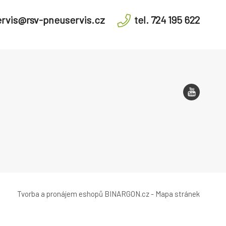
rvis@rsv-pneuservis.cz
tel. 724 195 622
Tvorba a pronájem eshopů
BINARGON.cz
-
Mapa stránek