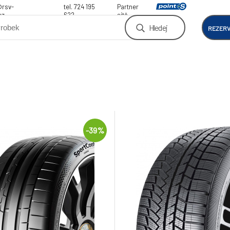
@rsv-
tel. 724 195
Partner
cz
622
sítě
Hledej
REZER
-39%