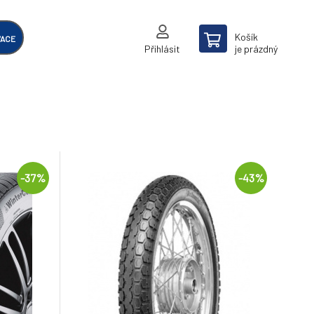
Košík
VACE
Přihlásit
je prázdný
-37%
-43%