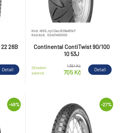
Kód: i655_tyCOac928a83e7
Kód dod.: 02401410000
 22 26B
Continental ContiTwist 90/100
10 53J
1 364 Kč
Skladem
Detail
Detail
705 Kč
externě
-48%
-27%