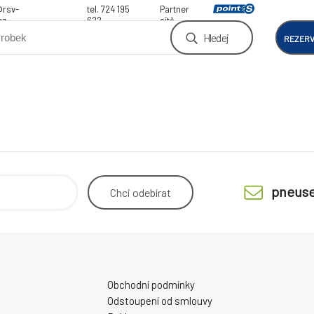
@rsv-
tel. 724 195
Partner
cz
622
sítě
Hledej
REZER
pneuse
Chci
odebírat
Obchodní podmínky
Odstoupení od smlouvy