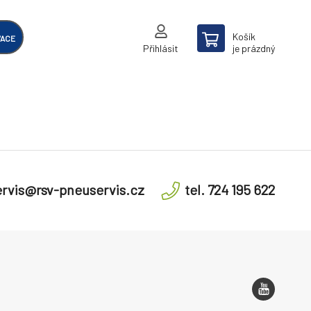
Košík
VACE
Přihlásit
je prázdný
rvis@rsv-pneuservis.cz
tel. 724 195 622