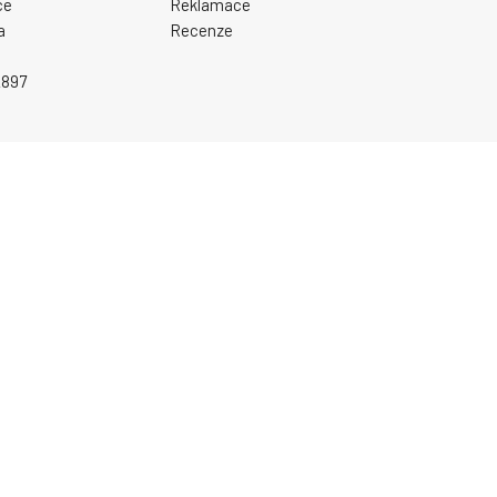
ce
Reklamace
a
Recenze
2897