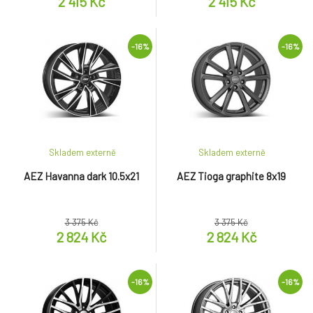
2 415 Kč
2 415 Kč
-16%
-16%
Skladem externě
Skladem externě
AEZ Havanna dark 10.5x21
AEZ Tioga graphite 8x19
3 375 Kč
3 375 Kč
2 824 Kč
2 824 Kč
-16%
-16%