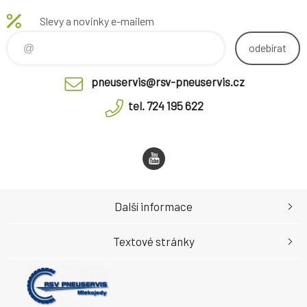
Slevy a novinky e-mailem
odebírat
pneuservis@rsv-pneuservis.cz
tel. 724 195 622
Další informace
Textové stránky