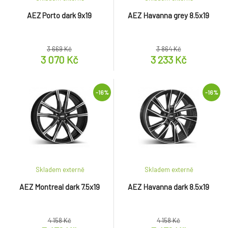
AEZ Porto dark 9x19
AEZ Havanna grey 8.5x19
3 669 Kč
3 864 Kč
3 070 Kč
3 233 Kč
-16%
-16%
Skladem externě
Skladem externě
AEZ Montreal dark 7.5x19
AEZ Havanna dark 8.5x19
4 158 Kč
4 158 Kč