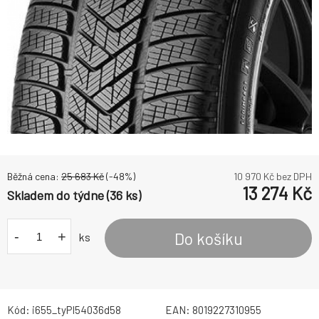
Běžná cena:
25 683
Kč
(-
48
%)
10 970
Kč bez DPH
13 274
Kč
Skladem do týdne (36 ks)
-
+
Do košíku
ks
Kód:
i655_tyPI54036d58
EAN:
8019227310955