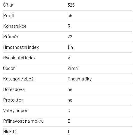
Šířka
325
Profil
35
Konstrukce
R
Průměr
22
Hmotnostní index
114
Rychlostní index
V
Období
Zimní
Kategorie zboží
Pneumatiky
Dojezdová
ne
Protektor
ne
Valivý odpor
C
Přilnavost na mokru
B
Hluk tř.
1