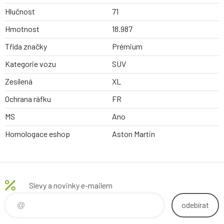
Hlučnost
71
Hmotnost
18.987
Třída značky
Prémium
Kategorie vozu
SUV
Zesílená
XL
Ochrana ráfku
FR
MS
Ano
Homologace eshop
Aston Martin
Slevy a novinky e-mailem
odebírat