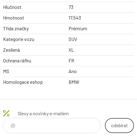
Hlučnost
73
Hmotnost
17.543
Třída značky
Prémium
Kategorie vozu
SUV
Zesílená
XL
Ochrana ráfku
FR
MS
Ano
Homologace eshop
BMW
Slevy a novinky e-mailem
odebírat