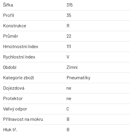
Šířka
315
Profil
35
Konstrukce
R
Průměr
22
Hmotnostní index
111
Rychlostní index
V
Období
Zimní
Kategorie zboží
Pneumatiky
Dojezdová
ne
Protektor
ne
Valivý odpor
C
Přilnavost na mokru
B
Hluk tř.
B