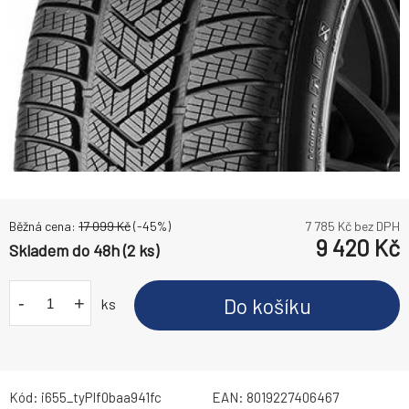
Běžná cena:
17 099
Kč
(-
45
%)
7 785
Kč bez DPH
9 420
Kč
Skladem do 48h (2 ks)
-
+
Do košíku
ks
Kód:
i655_tyPIf0baa941fc
EAN:
8019227406467