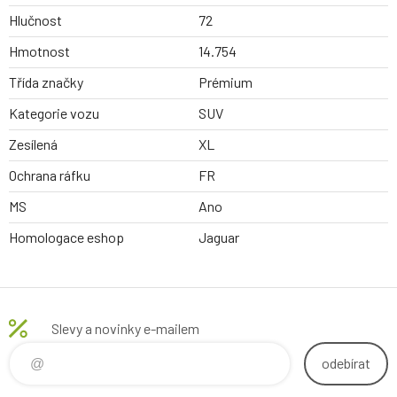
Hlučnost
72
Hmotnost
14.754
Třída značky
Prémium
Kategorie vozu
SUV
Zesílená
XL
Ochrana ráfku
FR
MS
Ano
Homologace eshop
Jaguar
Slevy a novinky e-mailem
odebírat