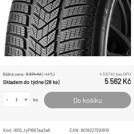
Běžná cena:
9 974
Kč
(-
44
%)
4 597
Kč bez DPH
5 562
Kč
Skladem do týdne (28 ks)
-
+
Do košíku
ks
Kód:
i655_tyPI667aa3a6
EAN:
8019227291919