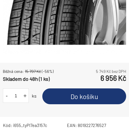
Běžná cena:
15 797
Kč
(-
56
%)
5 749
Kč bez DPH
6 956
Kč
Skladem do 48h (1 ks)
-
+
Do košíku
ks
Kód:
i655_tyPI7ea3157c
EAN:
8019227276527