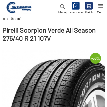
rezervace
Košík
Menu
Hledej
Osobní
Pirelli Scorpion Verde All Season
275/40 R 21 107V
-
56
%