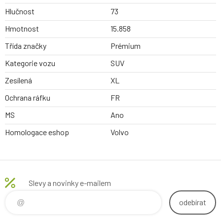
Hlučnost
73
Hmotnost
15.858
Třída značky
Prémium
Kategorie vozu
SUV
Zesílená
XL
Ochrana ráfku
FR
MS
Ano
Homologace eshop
Volvo
Slevy a novinky e-mailem
odebírat