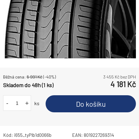
Běžná cena:
6 991
Kč
(-
40
%)
3 455
Kč bez DPH
4 181
Kč
Skladem do 48h (1 ks)
-
+
Do košíku
ks
Kód:
i655_tyPIb1d0066b
EAN:
8019227269314