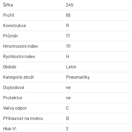
Šířka
245
Profil
65
Konstrukce
R
Průměr
17
Hmotnostní index
111
Rychlostní index
H
Období
Letní
Kategorie zboží
Pneumatiky
Dojezdová
ne
Protektor
ne
Valivý odpor
C
Přilnavost na mokru
B
Hluk tř.
2