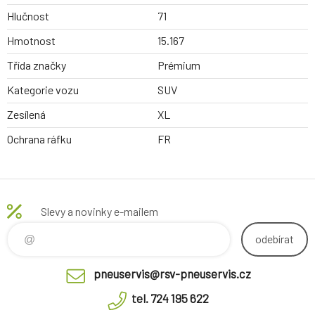
Hlučnost
71
Hmotnost
15.167
Třída značky
Prémium
Kategorie vozu
SUV
Zesílená
XL
Ochrana ráfku
FR
Slevy a novinky e-mailem
odebírat
pneuservis@rsv-pneuservis.cz
tel. 724 195 622