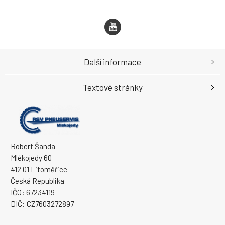
Další informace
Textové stránky
Robert Šanda
Mlékojedy 60
412 01 Litoměřice
Česká Republika
IČO: 67234119
DIČ: CZ7603272897