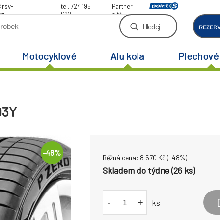
@rsv-
tel. 724 195
Partner
cz
622
sítě
Hledej
REZER
Motocyklové
Alu kola
Plechové 
93Y
-
48
%
Běžná cena:
8 570
Kč
(-
48
%)
Skladem do týdne (26 ks)
-
+
ks