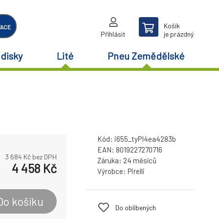
Košík
VACE
Přihlásit
je prázdný
disky
Lité
Pneu Zemědělské
Kód:
i655_tyPI4ea4283b
EAN:
8019227270716
3 684
Kč bez DPH
Záruka:
24 měsíců
4 458
Kč
Výrobce:
Pirelli
Do košíku
Do oblíbených