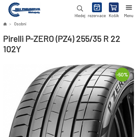
rezervace
Košík
Menu
Hledej
Osobní
Pirelli P-ZERO (PZ4) 255/35 R 22
102Y
-
50
%