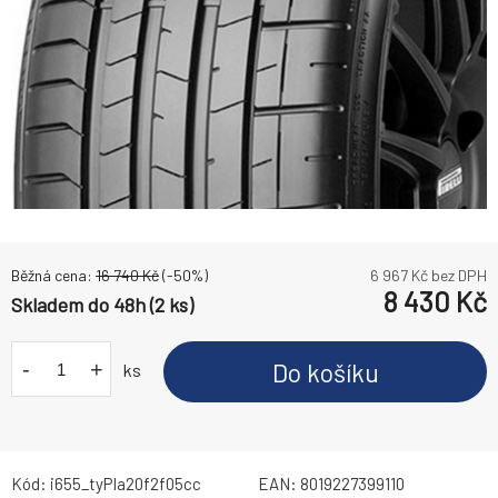
Běžná cena:
16 740
Kč
(-
50
%)
6 967
Kč bez DPH
8 430
Kč
Skladem do 48h (2 ks)
-
+
Do košíku
ks
Kód:
i655_tyPIa20f2f05cc
EAN:
8019227399110