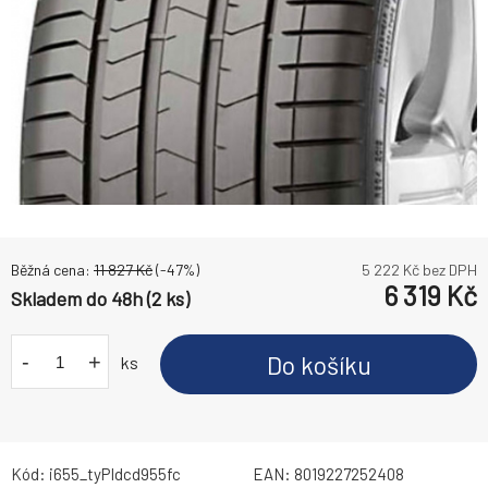
Běžná cena:
11 827
Kč
(-
47
%)
5 222
Kč bez DPH
6 319
Kč
Skladem do 48h (2 ks)
-
+
Do košíku
ks
Kód:
i655_tyPIdcd955fc
EAN:
8019227252408