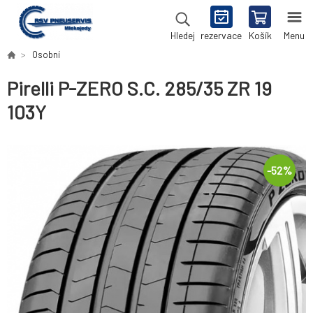
rezervace
Košík
Menu
Hledej
Osobní
Pirelli P-ZERO S.C. 285/35 ZR 19
103Y
-
52
%