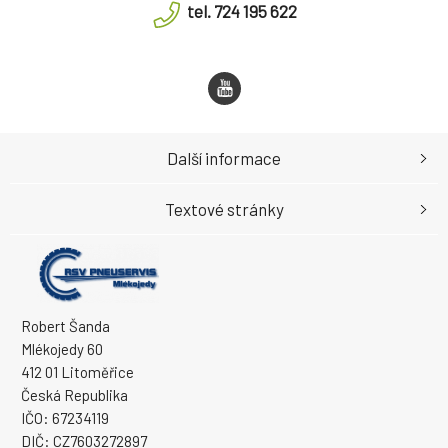
tel. 724 195 622
Další informace
Textové stránky
Robert Šanda
Mlékojedy 60
412 01 Litoměřice
Česká Republika
IČO: 67234119
DIČ: CZ7603272897