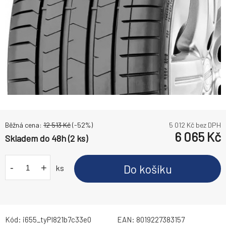
Běžná cena:
12 513
Kč
(-
52
%)
5 012
Kč bez DPH
6 065
Kč
Skladem do 48h (2 ks)
-
+
Do košíku
ks
Kód:
i655_tyPI821b7c33e0
EAN:
8019227383157