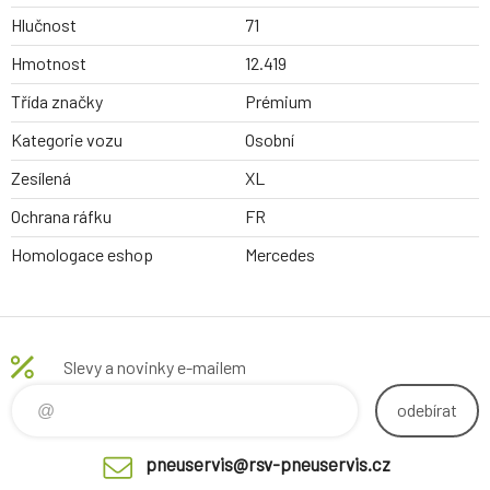
Hlučnost
71
Hmotnost
12.419
Třída značky
Prémium
Kategorie vozu
Osobní
Zesílená
XL
Ochrana ráfku
FR
Homologace eshop
Mercedes
Slevy a novinky e-mailem
odebírat
pneuservis@rsv-pneuservis.cz