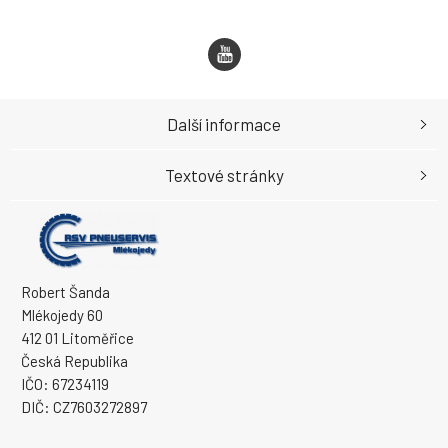
Další informace
Textové stránky
Robert Šanda
Mlékojedy 60
412 01 Litoměřice
Česká Republika
IČO: 67234119
DIČ: CZ7603272897