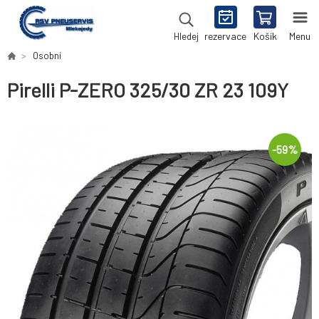
rezervace
Košík
Menu
Hledej
Osobní
Pirelli P-ZERO 325/30 ZR 23 109Y
-
59
%