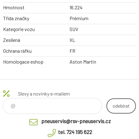
Hmotnost
16.224
Třída značky
Prémium
Kategorie vozu
SUV
Zesílená
XL
Ochrana ráfku
FR
Homologace eshop
Aston Martin
Slevy a novinky e-mailem
odebírat
pneuservis@rsv-pneuservis.cz
tel. 724 195 622