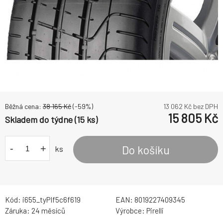
Běžná cena:
38 165
Kč
(-
59
%)
13 062
Kč bez DPH
15 805
Kč
Skladem do týdne (15 ks)
-
+
Do košíku
ks
Kód:
i655_tyPIf5c6f619
EAN:
8019227409345
Záruka:
24 měsíců
Výrobce:
Pirelli