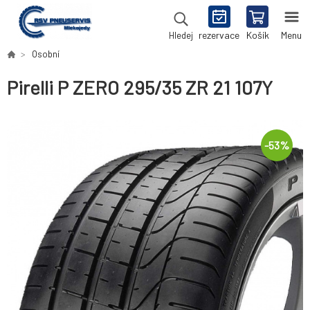
rezervace
Košík
Menu
Hledej
Osobní
Pirelli P ZERO 295/35 ZR 21 107Y
-
53
%