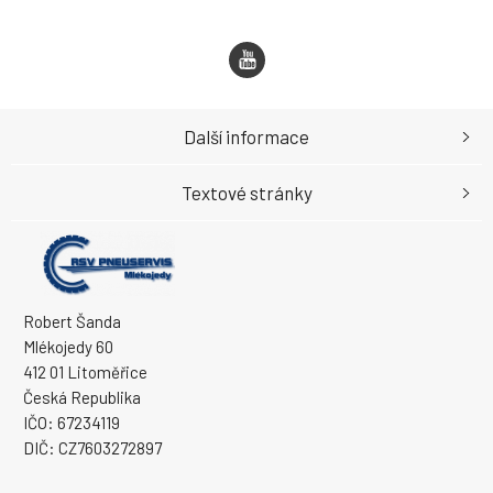
Další informace
Textové stránky
Robert Šanda
Mlékojedy 60
412 01 Litoměřice
Česká Republika
IČO: 67234119
DIČ: CZ7603272897