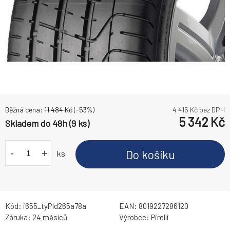
Běžná cena:
11 484
Kč
(-
53
%)
4 415
Kč bez DPH
5 342
Kč
Skladem do 48h (9 ks)
-
+
Do košíku
ks
Kód:
i655_tyPId265a78a
EAN:
8019227286120
Záruka:
24 měsíců
Výrobce:
Pirelli