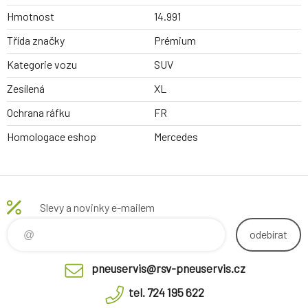
Hmotnost
14.991
Třída značky
Prémium
Kategorie vozu
SUV
Zesílená
XL
Ochrana ráfku
FR
Homologace eshop
Mercedes
Slevy a novinky e-mailem
odebírat
pneuservis@rsv-pneuservis.cz
tel. 724 195 622