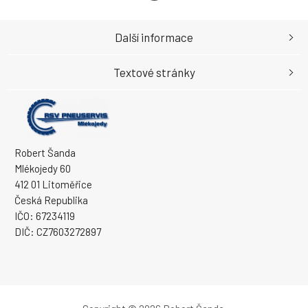
Další informace
Textové stránky
Robert Šanda
Mlékojedy 60
412 01 Litoměřice
Česká Republika
IČO: 67234119
DIČ: CZ7603272897