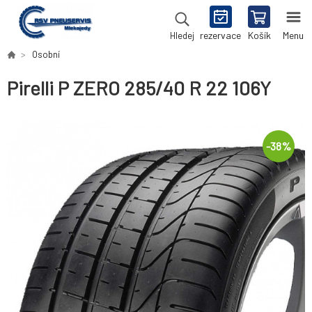
rezervace
Košík
Menu
Hledej
Osobní
Pirelli P ZERO 285/40 R 22 106Y
-
38
%