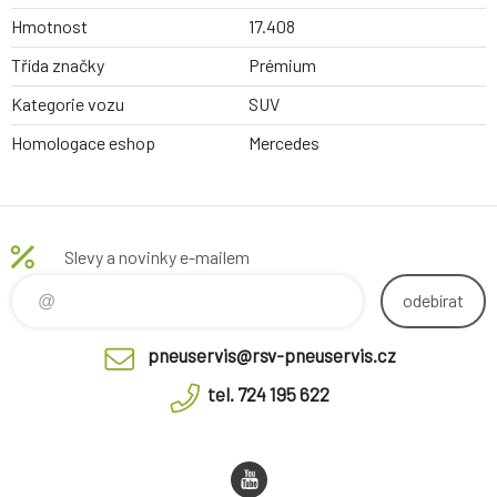
Hmotnost
17.408
Třída značky
Prémium
Kategorie vozu
SUV
Homologace eshop
Mercedes
Slevy a novinky e-mailem
odebírat
pneuservis@rsv-pneuservis.cz
tel. 724 195 622