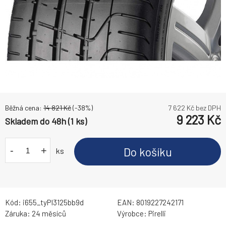
Běžná cena:
14 821
Kč
(-
38
%)
7 622
Kč bez DPH
9 223
Kč
Skladem do 48h (1 ks)
-
+
Do košíku
ks
Kód:
i655_tyPI3125bb9d
EAN:
8019227242171
Záruka:
24 měsíců
Výrobce:
Pirelli