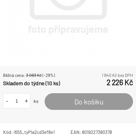
Běžná cena:
3 083
Kč
(-
28
%)
1 840
Kč bez DPH
2 226
Kč
Skladem do týdne (10 ks)
-
+
Do košíku
ks
Kód:
i655_tyPIa2cd3ef8e1
EAN:
8019227380378