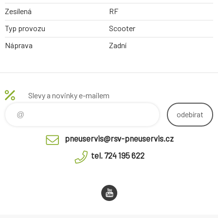
Zesílená
RF
Typ provozu
Scooter
Náprava
Zadní
Slevy a novinky e-mailem
odebírat
pneuservis@rsv-pneuservis.cz
tel. 724 195 622