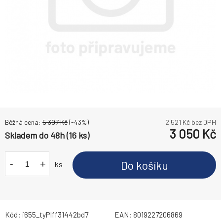
Běžná cena:
5 307
Kč
(-
43
%)
2 521
Kč bez DPH
3 050
Kč
Skladem do 48h (16 ks)
-
+
Do košíku
ks
Kód:
i655_tyPIff31442bd7
EAN:
8019227206869