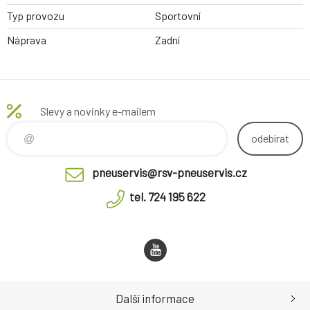
Typ provozu
Sportovní
Náprava
Zadní
Slevy a novinky e-mailem
odebírat
pneuservis@rsv-pneuservis.cz
tel. 724 195 622
Další informace