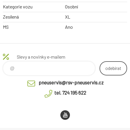
Kategorie vozu
Osobní
Zesílená
XL
MS
Ano
Slevy a novinky e-mailem
odebírat
pneuservis@rsv-pneuservis.cz
tel. 724 195 622