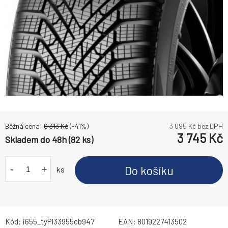
Běžná cena:
6 313
Kč
(-
41
%)
3 095
Kč bez DPH
3 745
Kč
Skladem do 48h (82 ks)
-
+
Do košíku
ks
Kód:
i655_tyPI33955cb947
EAN:
8019227413502