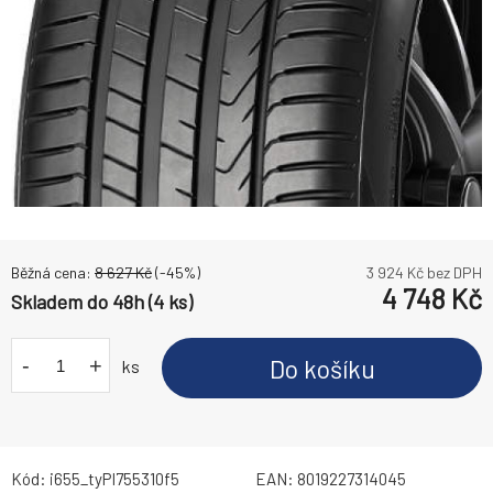
Běžná cena:
8 627
Kč
(-
45
%)
3 924
Kč bez DPH
4 748
Kč
Skladem do 48h (4 ks)
-
+
Do košíku
ks
Kód:
i655_tyPI755310f5
EAN:
8019227314045