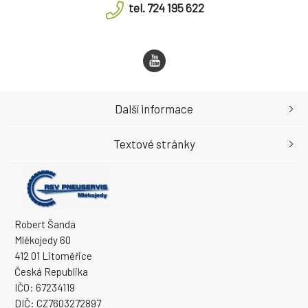
tel. 724 195 622
Další informace
Textové stránky
Robert Šanda
Mlékojedy 60
412 01 Litoměřice
Česká Republika
IČO: 67234119
DIČ: CZ7603272897