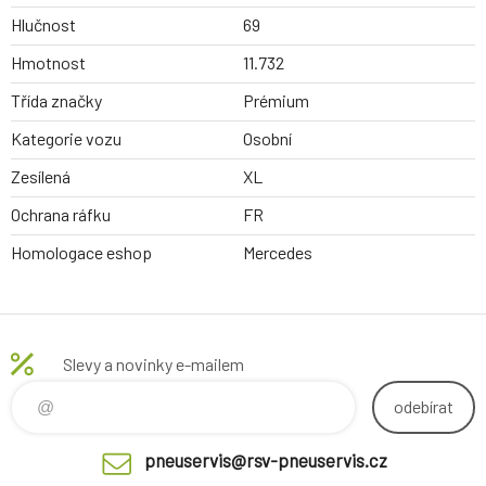
Hlučnost
69
Hmotnost
11.732
Třída značky
Prémium
Kategorie vozu
Osobní
Zesílená
XL
Ochrana ráfku
FR
Homologace eshop
Mercedes
Slevy a novinky e-mailem
odebírat
pneuservis@rsv-pneuservis.cz