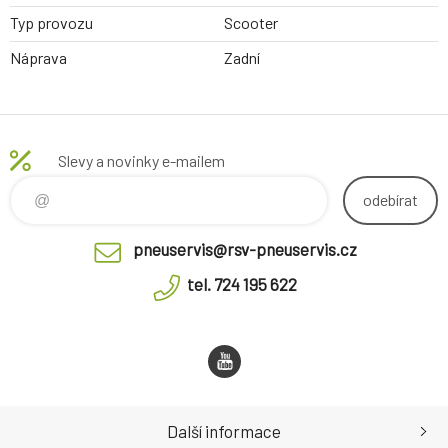
Typ provozu
Scooter
Náprava
Zadní
Slevy a novinky e-mailem
odebírat
pneuservis@rsv-pneuservis.cz
tel. 724 195 622
Další informace