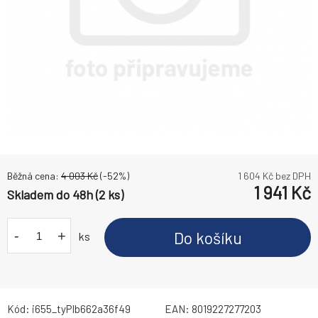
Běžná cena:
4 003
Kč
(-
52
%)
1 604
Kč bez DPH
1 941
Kč
Skladem do 48h (2 ks)
-
+
Do košíku
ks
Kód:
i655_tyPIb662a36f49
EAN:
8019227277203