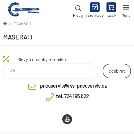
rezervace
Košík
Menu
Hledej
MASERATI
MASERATI
Slevy a novinky e-mailem
odebírat
pneuservis@rsv-pneuservis.cz
tel. 724 195 622