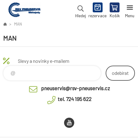
rezervace
Košík
Menu
Hledej
MAN
MAN
Slevy a novinky e-mailem
odebírat
pneuservis@rsv-pneuservis.cz
tel. 724 195 622