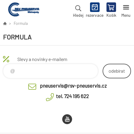
rezervace
Košík
Menu
Hledej
Formula
FORMULA
Slevy a novinky e-mailem
odebírat
pneuservis@rsv-pneuservis.cz
tel. 724 195 622