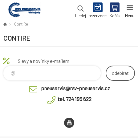
rezervace
Košík
Menu
Hledej
ContiRe
CONTIRE
Slevy a novinky e-mailem
odebírat
pneuservis@rsv-pneuservis.cz
tel. 724 195 622