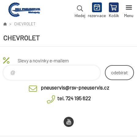
rezervace
Košík
Menu
Hledej
CHEVROLET
CHEVROLET
Slevy a novinky e-mailem
odebírat
pneuservis@rsv-pneuservis.cz
tel. 724 195 622