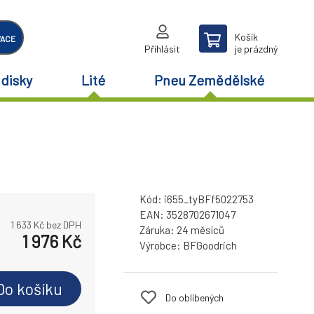
Košík
VACE
Přihlásit
je prázdný
disky
Lité
Pneu Zemědělské
Kód:
i655_tyBFf5022753
EAN:
3528702671047
1 633
Kč bez DPH
Záruka:
24 měsíců
1 976
Kč
Výrobce:
BFGoodrich
Do košíku
Do oblíbených