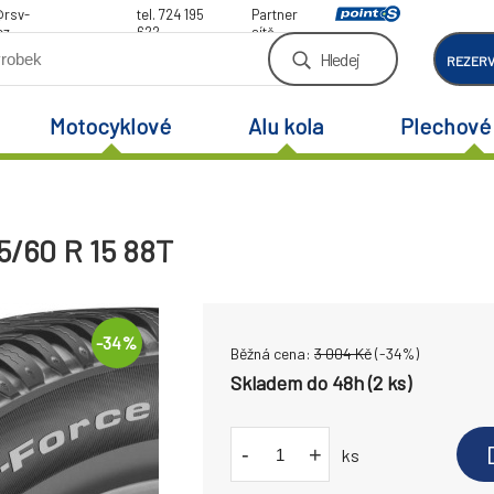
@rsv-
tel. 724 195
Partner
cz
622
sítě
Hledej
REZER
Motocyklové
Alu kola
Plechové 
5/60 R 15 88T
-
34
%
Běžná cena:
3 004
Kč
(-
34
%)
Skladem do 48h (2 ks)
-
+
ks