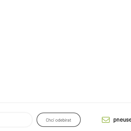
pneuse
Chci
odebírat