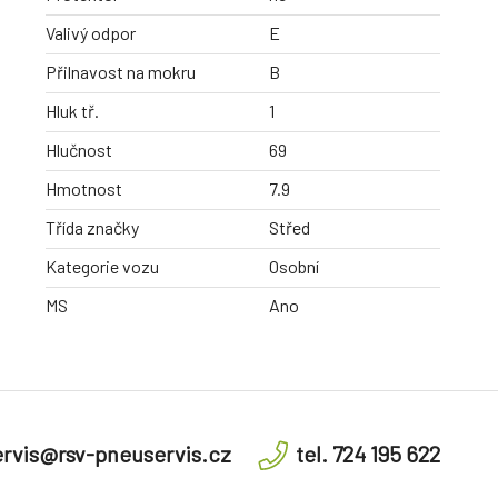
Valivý odpor
E
Přilnavost na mokru
B
Hluk tř.
1
Hlučnost
69
Hmotnost
7.9
Třída značky
Střed
Kategorie vozu
Osobní
MS
Ano
rvis@rsv-pneuservis.cz
tel. 724 195 622