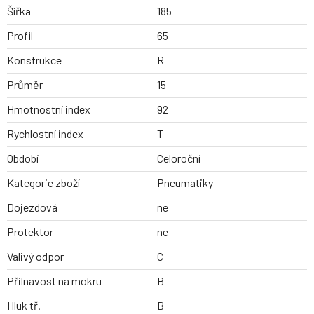
Šířka
185
Profil
65
Konstrukce
R
Průměr
15
Hmotnostní index
92
Rychlostní index
T
Období
Celoroční
Kategorie zboží
Pneumatiky
Dojezdová
ne
Protektor
ne
Valivý odpor
C
Přilnavost na mokru
B
Hluk tř.
B