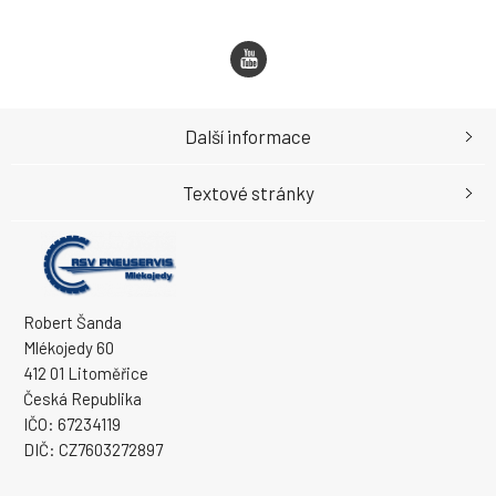
Další informace
Textové stránky
Robert Šanda
Mlékojedy 60
412 01 Litoměřice
Česká Republika
IČO: 67234119
DIČ: CZ7603272897