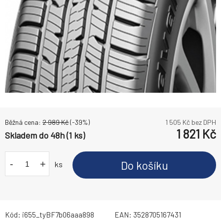
Běžná cena:
2 989
Kč
(-
39
%)
1 505
Kč bez DPH
1 821
Kč
Skladem do 48h (1 ks)
-
+
Do košíku
ks
Kód:
i655_tyBF7b06aaa898
EAN:
3528705167431