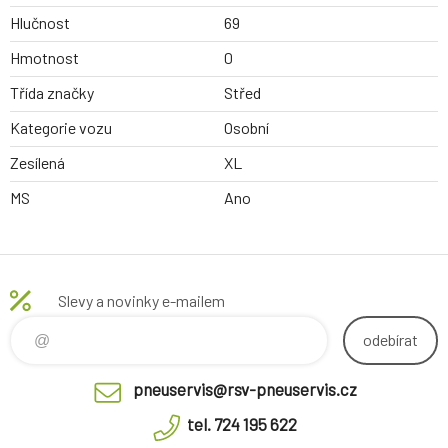
Hlučnost
69
Hmotnost
0
Třída značky
Střed
Kategorie vozu
Osobní
Zesílená
XL
MS
Ano
Slevy a novinky e-mailem
odebírat
pneuservis@rsv-pneuservis.cz
tel. 724 195 622