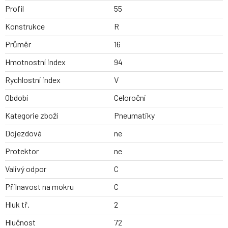
Profil
55
Konstrukce
R
Průměr
16
Hmotnostní index
94
Rychlostní index
V
Období
Celoroční
Kategorie zboží
Pneumatiky
Dojezdová
ne
Protektor
ne
Valivý odpor
C
Přilnavost na mokru
C
Hluk tř.
2
Hlučnost
72