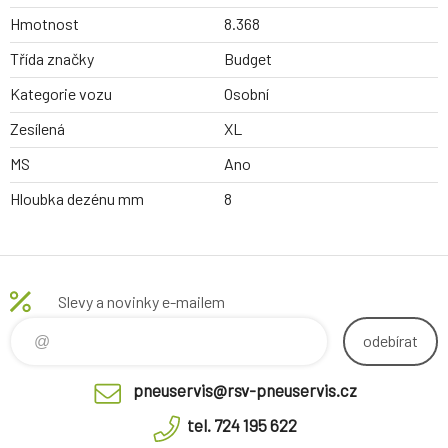
Hmotnost
8.368
Třída značky
Budget
Kategorie vozu
Osobní
Zesílená
XL
MS
Ano
Hloubka dezénu mm
8
Slevy a novinky e-mailem
odebírat
pneuservis@rsv-pneuservis.cz
tel. 724 195 622