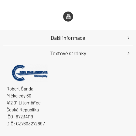
Další informace
Textové stránky
Robert Šanda
Mlékojedy 60
412 01 Litoměřice
Česká Republika
IČO: 67234119
DIČ: CZ7603272897