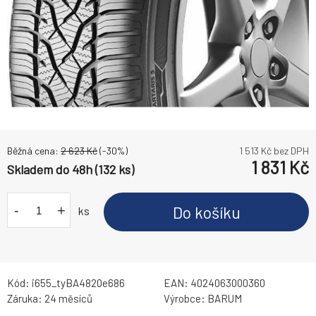
Běžná cena:
2 623
Kč
(-
30
%)
1 513
Kč bez DPH
1 831
Kč
Skladem do 48h (132 ks)
-
+
Do košíku
ks
Kód:
i655_tyBA4820e686
EAN:
4024063000360
Záruka:
24 měsíců
Výrobce:
BARUM