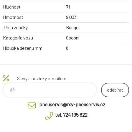
Hlučnost
71
Hmotnost
9.033
Třída značky
Budget
Kategorie vozu
Osobní
Hloubka dezénu mm
8
Slevy a novinky e-mailem
odebírat
pneuservis@rsv-pneuservis.cz
tel. 724 195 622