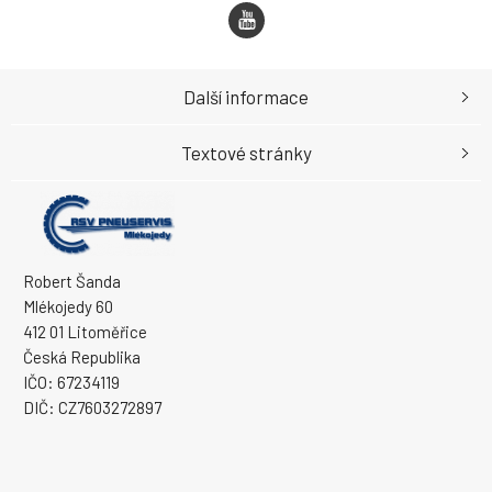
Další informace
Textové stránky
Robert Šanda
Mlékojedy 60
412 01 Litoměřice
Česká Republika
IČO: 67234119
DIČ: CZ7603272897