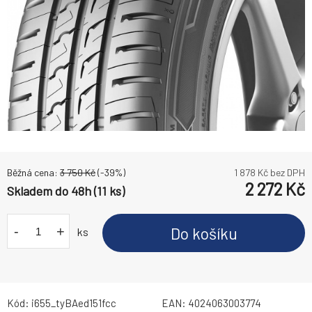
Běžná cena:
3 750
Kč
(-
39
%)
1 878
Kč bez DPH
2 272
Kč
Skladem do 48h (11 ks)
-
+
Do košíku
ks
Kód:
i655_tyBAed151fcc
EAN:
4024063003774