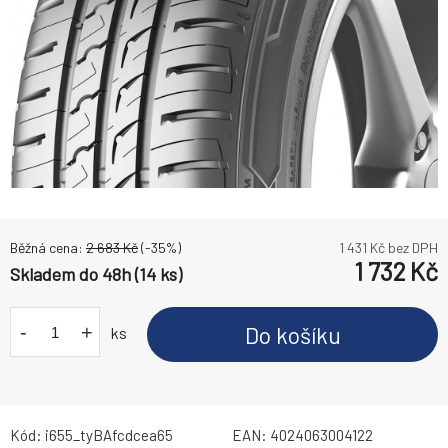
Běžná cena:
2 683
Kč
(-
35
%)
1 431
Kč bez DPH
1 732
Kč
Skladem do 48h (14 ks)
-
+
Do košíku
ks
Kód:
i655_tyBAfcdcea65
EAN:
4024063004122