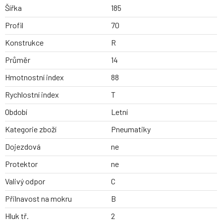
Šířka
185
Profil
70
Konstrukce
R
Průměr
14
Hmotnostní index
88
Rychlostní index
T
Období
Letní
Kategorie zboží
Pneumatiky
Dojezdová
ne
Protektor
ne
Valivý odpor
C
Přilnavost na mokru
B
Hluk tř.
2