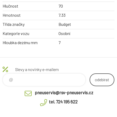
Hlučnost
70
Hmotnost
7.33
Třída značky
Budget
Kategorie vozu
Osobní
Hloubka dezénu mm
7
Slevy a novinky e-mailem
odebírat
pneuservis@rsv-pneuservis.cz
tel. 724 195 622