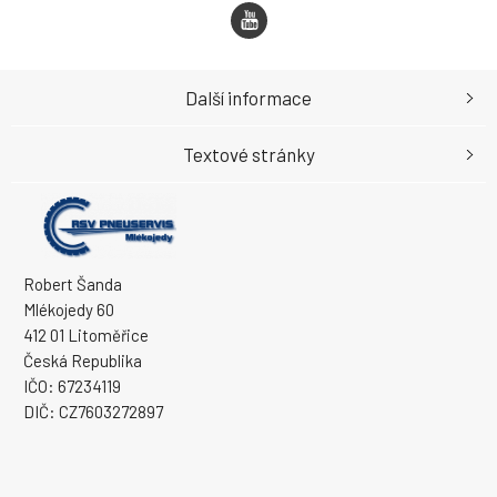
Další informace
Textové stránky
Robert Šanda
Mlékojedy 60
412 01 Litoměřice
Česká Republika
IČO: 67234119
DIČ: CZ7603272897