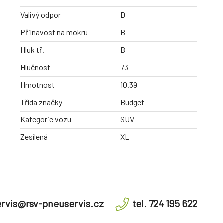
Valivý odpor
D
Přilnavost na mokru
B
Hluk tř.
B
Hlučnost
73
Hmotnost
10.39
Třída značky
Budget
Kategorie vozu
SUV
Zesílená
XL
rvis@rsv-pneuservis.cz
tel. 724 195 622