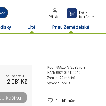
Košík
VACE
Přihlásit
je prázdný
disky
Lité
Pneu Zemědělské
Kód:
i655_tyAP2ce84c1e
EAN:
6924064102040
1 720
Kč bez DPH
Záruka:
24 měsíců
2 081
Kč
Výrobce:
Aplus
Do košíku
Do oblíbených