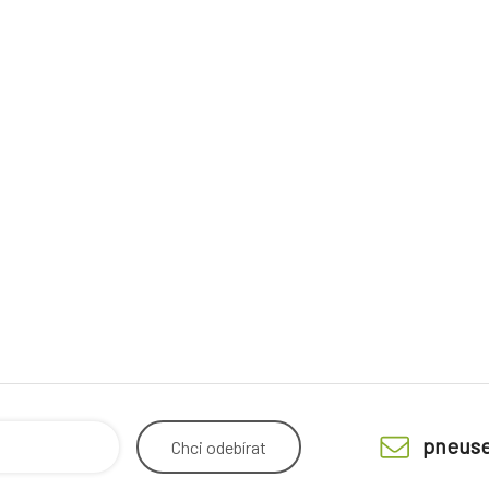
pneuse
Chci
odebírat