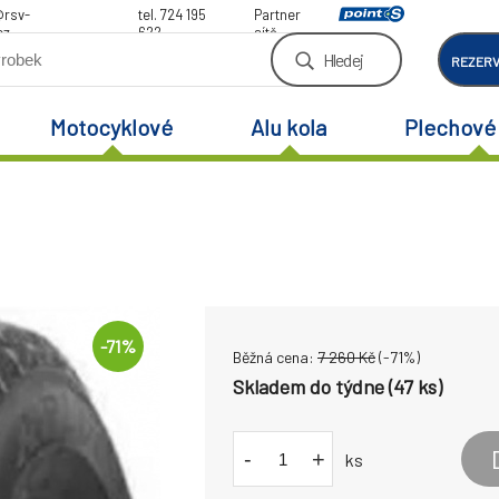
@rsv-
tel. 724 195
Partner
cz
622
sítě
Hledej
REZER
Motocyklové
Alu kola
Plechové 
-
71
%
Běžná cena:
7 260
Kč
(-
71
%)
Skladem do týdne (47 ks)
-
+
ks