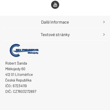
Další informace
Textové stránky
Robert Šanda
Mlékojedy 60
412 01 Litoměřice
Česká Republika
IČO: 67234119
DIČ: CZ7603272897