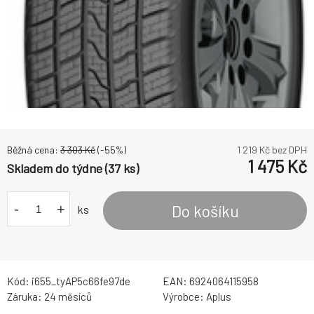
Běžná cena:
3 303
Kč
(-
55
%)
1 219
Kč bez DPH
1 475
Kč
Skladem do týdne (37 ks)
-
+
Do košíku
ks
Kód:
i655_tyAP5c66fe97de
EAN:
6924064115958
Záruka:
24 měsíců
Výrobce:
Aplus