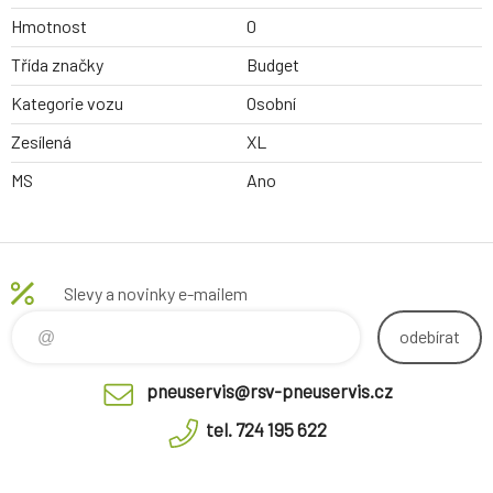
Hmotnost
0
Třída značky
Budget
Kategorie vozu
Osobní
Zesílená
XL
MS
Ano
Slevy a novinky e-mailem
odebírat
pneuservis@rsv-pneuservis.cz
tel. 724 195 622