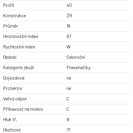
Profil
40
Konstrukce
ZR
Průměr
18
Hmotnostní index
97
Rychlostní index
W
Období
Celoroční
Kategorie zboží
Pneumatiky
Dojezdová
ne
Protektor
ne
Valivý odpor
C
Přilnavost na mokru
C
Hluk tř.
B
Hlučnost
71