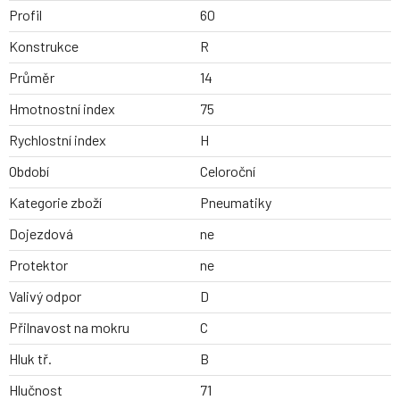
Profil
60
Konstrukce
R
Průměr
14
Hmotnostní index
75
Rychlostní index
H
Období
Celoroční
Kategorie zboží
Pneumatiky
Dojezdová
ne
Protektor
ne
Valivý odpor
D
Přilnavost na mokru
C
Hluk tř.
B
Hlučnost
71