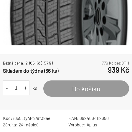
Běžná cena:
2 166
Kč
(-
57
%)
776
Kč bez DPH
939
Kč
Skladem do týdne (36 ks)
-
+
Do košíku
ks
Kód:
i655_tyAP379f38ae
EAN:
6924064112650
Záruka:
24 měsíců
Výrobce:
Aplus