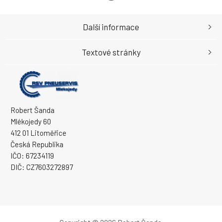
Další informace
Textové stránky
Robert Šanda
Mlékojedy 60
412 01 Litoměřice
Česká Republika
IČO: 67234119
DIČ: CZ7603272897