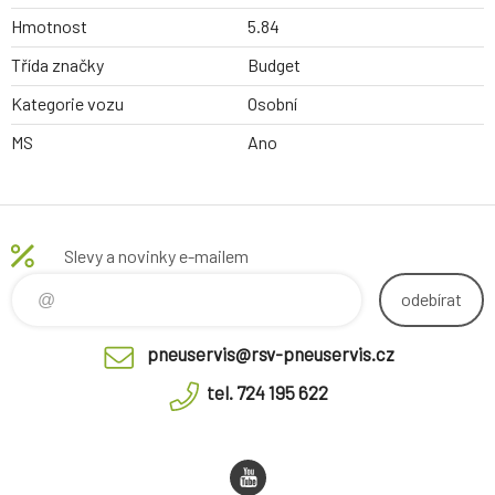
Hmotnost
5.84
Třída značky
Budget
Kategorie vozu
Osobní
MS
Ano
Slevy a novinky e-mailem
odebírat
pneuservis@rsv-pneuservis.cz
tel. 724 195 622