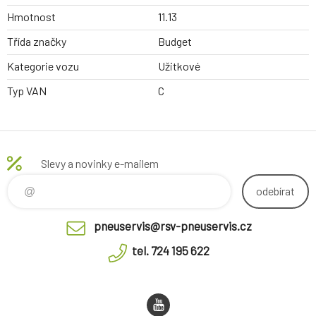
Hmotnost
11.13
Třída značky
Budget
Kategorie vozu
Užitkové
Typ VAN
C
Slevy a novinky e-mailem
odebírat
pneuservis@rsv-pneuservis.cz
tel. 724 195 622