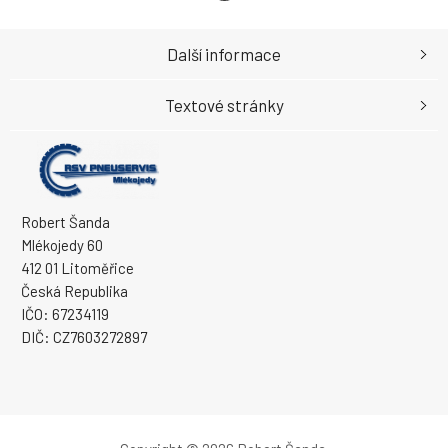
Další informace
Textové stránky
Robert Šanda
Mlékojedy 60
412 01 Litoměřice
Česká Republika
IČO: 67234119
DIČ: CZ7603272897