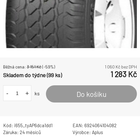
Běžná cena:
3 151
Kč
(-
59
%)
1 060
Kč bez DPH
1 283
Kč
Skladem do týdne (99 ks)
-
+
Do košíku
ks
Kód:
i655_tyAP6dca1dd1
EAN:
6924064104082
Záruka:
24 měsíců
Výrobce:
Aplus