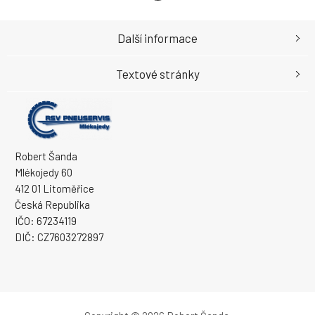
Další informace
Textové stránky
Robert Šanda
Mlékojedy 60
412 01 Litoměřice
Česká Republika
IČO: 67234119
DIČ: CZ7603272897