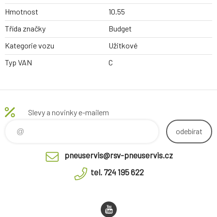
Hmotnost
10.55
Třída značky
Budget
Kategorie vozu
Užitkové
Typ VAN
C
Slevy a novinky e-mailem
odebírat
pneuservis@rsv-pneuservis.cz
tel. 724 195 622