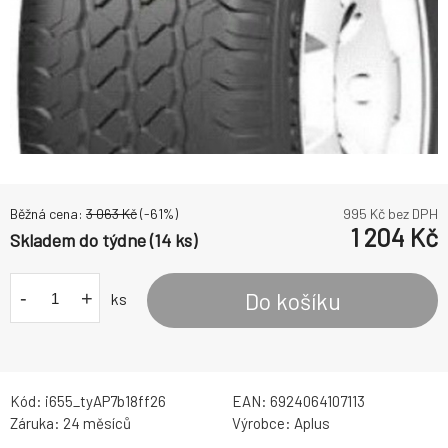
Běžná cena:
3 063
Kč
(-
61
%)
995
Kč bez DPH
1 204
Kč
Skladem do týdne (14 ks)
-
+
Do košíku
ks
Kód:
i655_tyAP7b18ff26
EAN:
6924064107113
Záruka:
24 měsíců
Výrobce:
Aplus