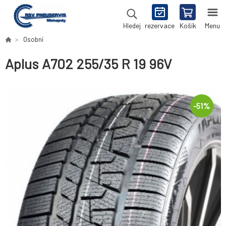
rezervace
Košík
Menu
Hledej
Osobní
Aplus A702 255/35 R 19 96V
-
51
%