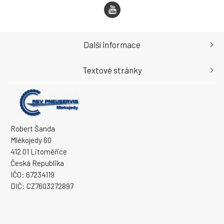
Další informace
Textové stránky
Robert Šanda
Mlékojedy 60
412 01 Litoměřice
Česká Republika
IČO: 67234119
DIČ: CZ7603272897