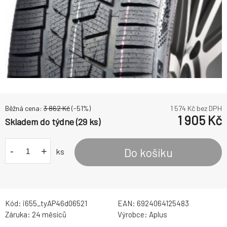
Běžná cena:
3 862
Kč
(-
51
%)
1 574
Kč bez DPH
1 905
Kč
Skladem do týdne (29 ks)
-
+
Do košíku
ks
Kód:
i655_tyAP46d06521
EAN:
6924064125483
Záruka:
24 měsíců
Výrobce:
Aplus