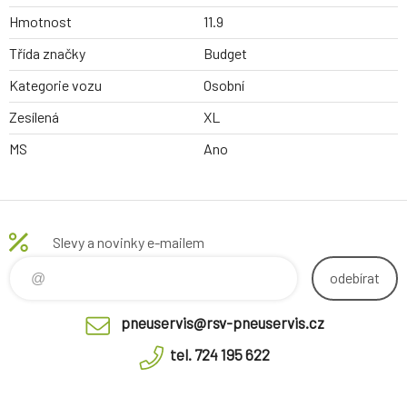
Hmotnost
11.9
Třída značky
Budget
Kategorie vozu
Osobní
Zesílená
XL
MS
Ano
Slevy a novinky e-mailem
odebírat
pneuservis@rsv-pneuservis.cz
tel. 724 195 622