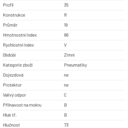
Profil
35
Konstrukce
R
Průměr
19
Hmotnostní index
96
Rychlostní index
V
Období
Zimní
Kategorie zboží
Pneumatiky
Dojezdová
ne
Protektor
ne
Valivý odpor
C
Přilnavost na mokru
B
Hluk tř.
B
Hlučnost
73