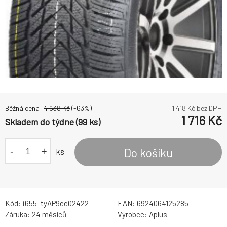
Běžná cena:
4 638
Kč
(-
63
%)
1 418
Kč bez DPH
1 716
Kč
Skladem do týdne (99 ks)
-
+
Do košíku
ks
Kód:
i655_tyAP9ee02422
EAN:
6924064125285
Záruka:
24 měsíců
Výrobce:
Aplus