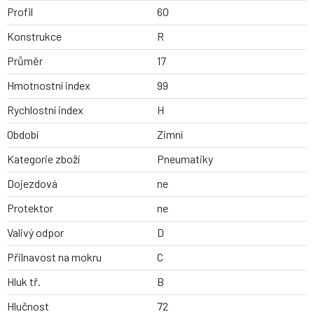
Profil
60
Konstrukce
R
Průměr
17
Hmotnostní index
99
Rychlostní index
H
Období
Zimní
Kategorie zboží
Pneumatiky
Dojezdová
ne
Protektor
ne
Valivý odpor
D
Přilnavost na mokru
C
Hluk tř.
B
Hlučnost
72