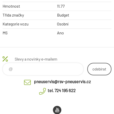
Hmotnost
11.77
Třída značky
Budget
Kategorie vozu
Osobní
MS
Ano
Slevy a novinky e-mailem
odebírat
pneuservis@rsv-pneuservis.cz
tel. 724 195 622