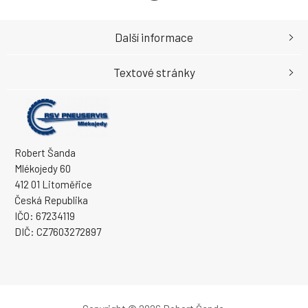
Další informace
Textové stránky
Robert Šanda
Mlékojedy 60
412 01 Litoměřice
Česká Republika
IČO: 67234119
DIČ: CZ7603272897