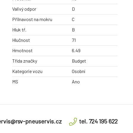
Valivý odpor
D
Přilnavost na mokru
C
Hluk tř.
B
Hlučnost
71
Hmotnost
6.49
Třída značky
Budget
Kategorie vozu
Osobní
MS
Ano
rvis@rsv-pneuservis.cz
tel. 724 195 622