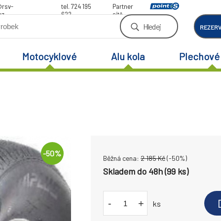
@rsv-
tel. 724 195
Partner
cz
622
sítě
Hledej
REZER
Motocyklové
Alu kola
Plechové 
-
50
%
Běžná cena:
2 185
Kč
(-
50
%)
Skladem do 48h (99 ks)
-
+
ks