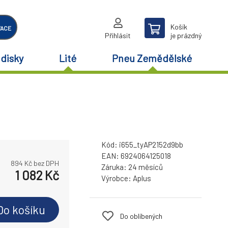
Košík
VACE
Přihlásit
je prázdný
disky
Lité
Pneu Zemědělské
Kód:
i655_tyAP2152d9bb
EAN:
6924064125018
894
Kč bez DPH
Záruka:
24 měsíců
1 082
Kč
Výrobce:
Aplus
Do košíku
Do oblíbených