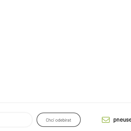
pneuse
Chci
odebírat