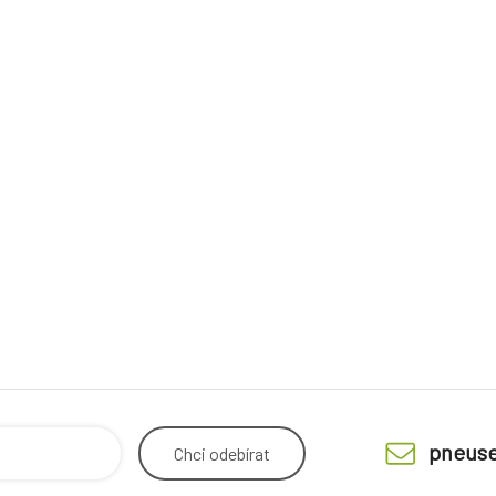
pneuse
Chci
odebírat