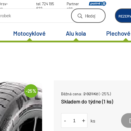
@rsv-
tel. 724 195
Partner
cz
622
sítě
Hledej
REZER
Motocyklové
Alu kola
Plechové 
-
25
%
Běžná cena:
2 921
Kč
(-
25
%)
Skladem do týdne (1 ks)
-
+
ks