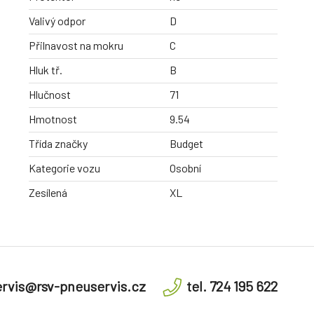
Valivý odpor
D
Přilnavost na mokru
C
Hluk tř.
B
Hlučnost
71
Hmotnost
9.54
Třída značky
Budget
Kategorie vozu
Osobní
Zesílená
XL
rvis@rsv-pneuservis.cz
tel. 724 195 622