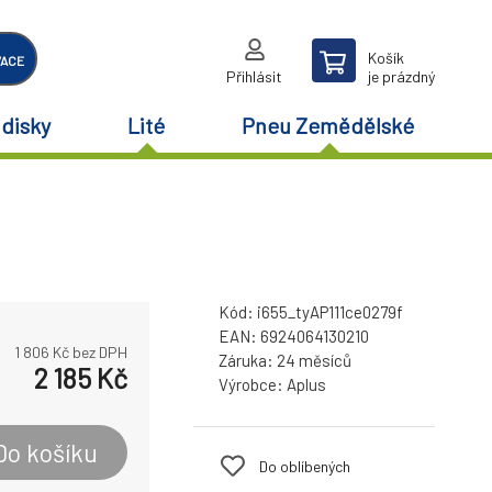
Košík
VACE
Přihlásit
je prázdný
disky
Lité
Pneu Zemědělské
Kód:
i655_tyAP111ce0279f
EAN:
6924064130210
1 806
Kč bez DPH
Záruka:
24 měsíců
2 185
Kč
Výrobce:
Aplus
Do košíku
Do oblíbených