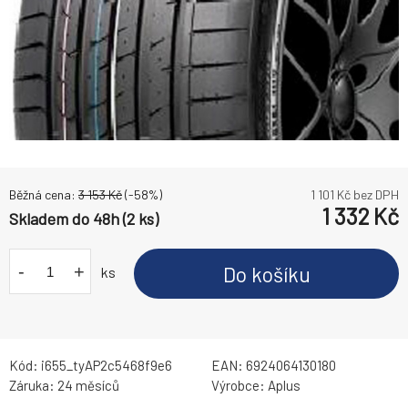
Běžná cena:
3 153
Kč
(-
58
%)
1 101
Kč bez DPH
1 332
Kč
Skladem do 48h (2 ks)
-
+
Do košíku
ks
Kód:
i655_tyAP2c5468f9e6
EAN:
6924064130180
Záruka:
24 měsíců
Výrobce:
Aplus