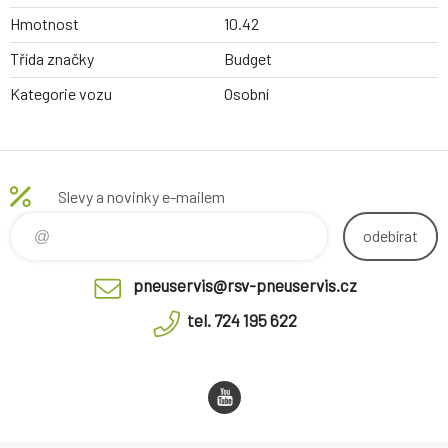
Hmotnost
10.42
Třída značky
Budget
Kategorie vozu
Osobní
Slevy a novinky e-mailem
odebírat
pneuservis@rsv-pneuservis.cz
tel. 724 195 622