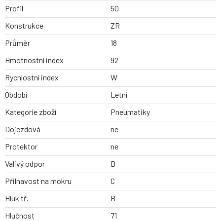
Profil
50
Konstrukce
ZR
Průměr
18
Hmotnostní index
92
Rychlostní index
W
Období
Letní
Kategorie zboží
Pneumatiky
Dojezdová
ne
Protektor
ne
Valivý odpor
D
Přilnavost na mokru
C
Hluk tř.
B
Hlučnost
71