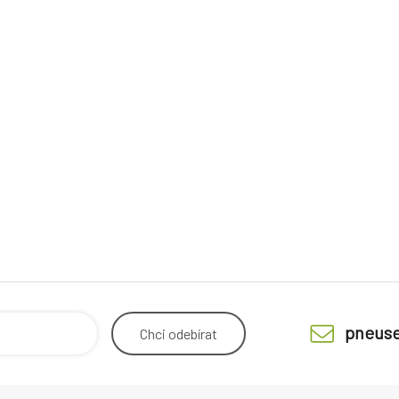
pneuse
Chci
odebírat