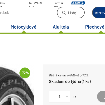
@rsv-
tel. 724 195
Partner
cz
622
sítě
Hledej
REZER
Motocyklové
Alu kola
Plechové 
-
72
%
Běžná cena:
5 052
Kč
(-
72
%)
Skladem do týdne (1 ks)
-
+
ks