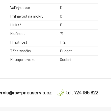
Valivý odpor
D
Přilnavost na mokru
C
Hluk tř.
B
Hlučnost
71
Hmotnost
11.2
Třída značky
Budget
Kategorie vozu
Osobní
rvis@rsv-pneuservis.cz
tel. 724 195 622