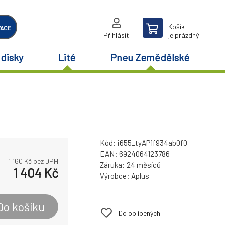
Košík
VACE
Přihlásit
je prázdný
disky
Lité
Pneu Zemědělské
Kód:
i655_tyAP1f934ab0f0
EAN:
6924064123786
1 160
Kč bez DPH
Záruka:
24 měsíců
1 404
Kč
Výrobce:
Aplus
Do košíku
Do oblíbených