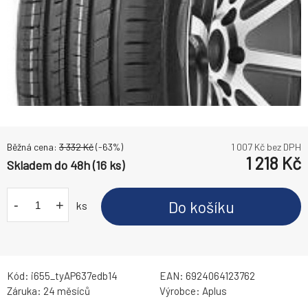
Běžná cena:
3 332
Kč
(-
63
%)
1 007
Kč bez DPH
1 218
Kč
Skladem do 48h (16 ks)
-
+
Do košíku
ks
Kód:
i655_tyAP637edb14
EAN:
6924064123762
Záruka:
24 měsíců
Výrobce:
Aplus