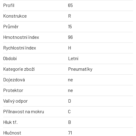
Profil
65
Konstrukce
R
Průměr
15
Hmotnostní index
96
Rychlostní index
H
Období
Letní
Kategorie zboží
Pneumatiky
Dojezdová
ne
Protektor
ne
Valivý odpor
D
Přilnavost na mokru
C
Hluk tř.
B
Hlučnost
71