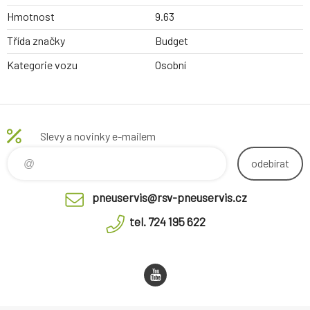
Hmotnost
9.63
Třída značky
Budget
Kategorie vozu
Osobní
Slevy a novinky e-mailem
odebírat
pneuservis@rsv-pneuservis.cz
tel. 724 195 622