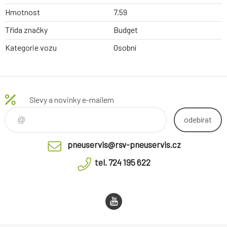
Hmotnost
7.59
Třída značky
Budget
Kategorie vozu
Osobní
Slevy a novinky e-mailem
odebírat
pneuservis@rsv-pneuservis.cz
tel. 724 195 622