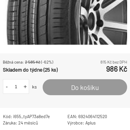
Běžná cena:
2 585
Kč
(-
62
%)
815
Kč bez DPH
986
Kč
Skladem do týdne (25 ks)
-
+
Do košíku
ks
Kód:
i655_tyAP73a8ed7e
EAN:
6924064112520
Záruka:
24 měsíců
Výrobce:
Aplus