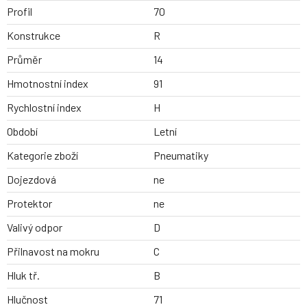
Profil
70
Konstrukce
R
Průměr
14
Hmotnostní index
91
Rychlostní index
H
Období
Letní
Kategorie zboží
Pneumatiky
Dojezdová
ne
Protektor
ne
Valivý odpor
D
Přilnavost na mokru
C
Hluk tř.
B
Hlučnost
71