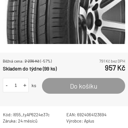
Běžná cena:
2 236
Kč
(-
57
%)
791
Kč bez DPH
957
Kč
Skladem do týdne (99 ks)
-
+
Do košíku
ks
Kód:
i655_tyAP6224e37c
EAN:
6924064123694
Záruka:
24 měsíců
Výrobce:
Aplus