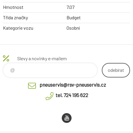
Hmotnost
7.07
Třída značky
Budget
Kategorie vozu
Osobní
Slevy a novinky e-mailem
odebírat
pneuservis@rsv-pneuservis.cz
tel. 724 195 622