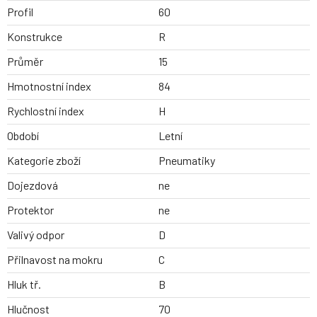
Profil
60
Konstrukce
R
Průměr
15
Hmotnostní index
84
Rychlostní index
H
Období
Letní
Kategorie zboží
Pneumatiky
Dojezdová
ne
Protektor
ne
Valivý odpor
D
Přilnavost na mokru
C
Hluk tř.
B
Hlučnost
70