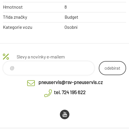
Hmotnost
8
Třída značky
Budget
Kategorie vozu
Osobní
Slevy a novinky e-mailem
odebírat
pneuservis@rsv-pneuservis.cz
tel. 724 195 622