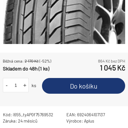
Běžná cena:
2 170
Kč
(-
52
%)
864
Kč bez DPH
1 045
Kč
Skladem do 48h (1 ks)
-
+
Do košíku
ks
Kód:
i655_tyAP0f75769532
EAN:
6924064107137
Záruka:
24 měsíců
Výrobce:
Aplus