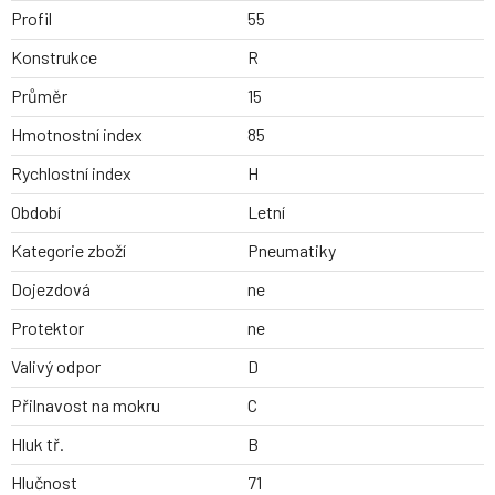
Profil
55
Konstrukce
R
Průměr
15
Hmotnostní index
85
Rychlostní index
H
Období
Letní
Kategorie zboží
Pneumatiky
Dojezdová
ne
Protektor
ne
Valivý odpor
D
Přilnavost na mokru
C
Hluk tř.
B
Hlučnost
71